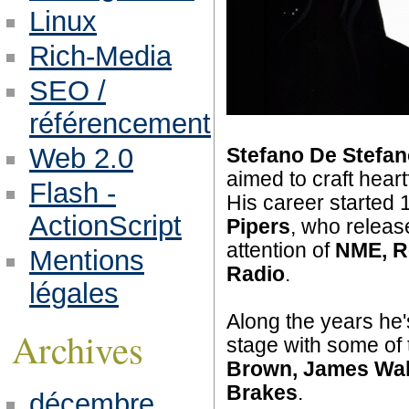
Linux
Rich-Media
SEO /
référencement
Web 2.0
Stefano De Stefa
aimed to craft heart
Flash -
His career started 
ActionScript
Pipers
, who releas
attention of
NME, R
Mentions
Radio
.
légales
Along the years he'
Archives
stage with some of t
Brown, James Wals
Brakes
.
décembre