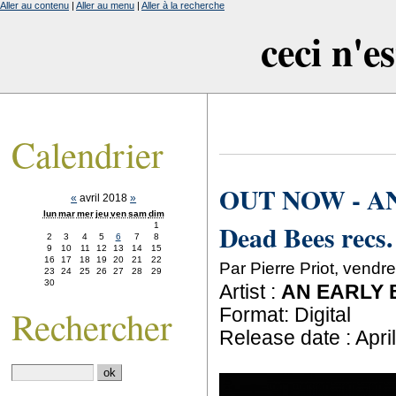
Aller au contenu
|
Aller au menu
|
Aller à la recherche
ceci n'e
Calendrier
OUT NOW - AN 
«
avril 2018
»
lun
mar
mer
jeu
ven
sam
dim
Dead Bees recs. 
1
2
3
4
5
6
7
8
9
10
11
12
13
14
15
16
17
18
19
20
21
22
Par Pierre Priot, vendr
23
24
25
26
27
28
29
30
Artist :
AN EARLY 
Rechercher
Format: Digital
Release date : Apri