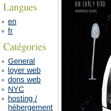
Langues
en
fr
Catégories
General
loyer web
dons web
NYC
hosting /
hébergement