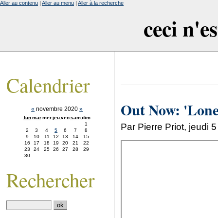
Aller au contenu
|
Aller au menu
|
Aller à la recherche
ceci n'e
Calendrier
Out Now: 'Lone
«
novembre 2020
»
lun
mar
mer
jeu
ven
sam
dim
1
Par Pierre Priot, jeud
2
3
4
5
6
7
8
9
10
11
12
13
14
15
16
17
18
19
20
21
22
23
24
25
26
27
28
29
30
Rechercher