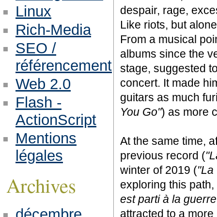
Linux
despair, rage, exces
Like riots, but alone
Rich-Media
From a musical poin
SEO /
albums since the v
référencement
stage, suggested t
Web 2.0
concert. It made him
guitars as much fur
Flash -
You Go"
) as more c
ActionScript
Mentions
At the same time, af
légales
previous record (
"L
winter of 2019 (
"La
Archives
exploring this pat
est parti à la guerre
décembre
attracted to a more 