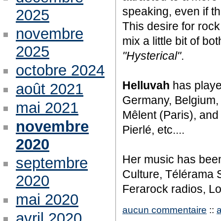
speaking, even if th
2025
This desire for roc
novembre
mix a little bit of bot
2025
"Hysterical"
.
octobre 2024
Helluvah
has playe
août 2021
Germany, Belgium, L
mai 2021
Mêlent (Paris), and
novembre
Pierlé, etc....
2020
Her music has been
septembre
Culture, Télérama S
2020
Ferarock radios, L
mai 2020
aucun commentaire
::
avril 2020