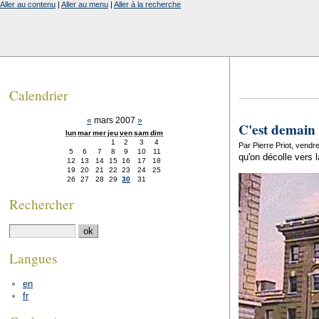
Aller au contenu
|
Aller au menu
|
Aller à la recherche
Calendrier
«
mars 2007
»
C'est demain
lun
mar
mer
jeu
ven
sam
dim
1
2
3
4
Par Pierre Priot, vend
5
6
7
8
9
10
11
qu'on décolle vers
12
13
14
15
16
17
18
19
20
21
22
23
24
25
26
27
28
29
30
31
Rechercher
Langues
en
fr