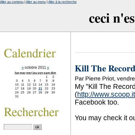
Aller au contenu
|
Aller au menu
|
Aller à la recherche
ceci n'e
Calendrier
Kill The Recor
«
octobre 2011
»
lun
mar
mer
jeu
ven
sam
dim
1
2
Par Pierre Priot, vend
3
4
5
6
7
8
9
10
11
12
13
14
15
16
My "Kill The Record
17
18
19
20
21
22
23
24
25
26
27
28
29
30
(
http://www.scoop.it
31
Facebook too.
Rechercher
You may check it ou