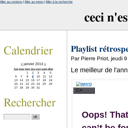
Aller au contenu
|
Aller au menu
|
Aller à la recherche
ceci n'e
Calendrier
Playlist rétrospe
Par Pierre Priot, jeudi 
«
janvier 2014
»
Le meilleur de l'a
lun
mar
mer
jeu
ven
sam
dim
1
2
3
4
5
6
7
8
9
10
11
12
13
14
15
16
17
18
19
20
21
22
23
24
25
26
27
28
29
30
31
Rechercher